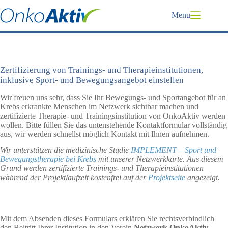
Skip
to
Menu
content
Zertifizierung von Trainings- und Therapieinstitutionen,
inklusive Sport- und Bewegungsangebot einstellen
Wir freuen uns sehr, dass Sie Ihr Bewegungs- und Sportangebot für an
Krebs erkrankte Menschen im Netzwerk sichtbar machen und
zertifizierte Therapie- und Trainingsinstitution von OnkoAktiv werden
wollen. Bitte füllen Sie das untenstehende Kontaktformular vollständig
aus, wir werden schnellst möglich Kontakt mit Ihnen aufnehmen.
Wir unterstützen die medizinische Studie
IMPLEMENT – Sport und
Bewegungstherapie bei Krebs
mit unserer Netzwerkkarte. Aus diesem
Grund werden zertifizierte Trainings- und Therapieinstitutionen
während der Projektlaufzeit kostenfrei auf der
Projektseite
angezeigt.
Mit dem Absenden dieses Formulars erklären Sie rechtsverbindlich
den Beitritt Ihrer Institution in den Verein
Netzwerk OnkoAktiv