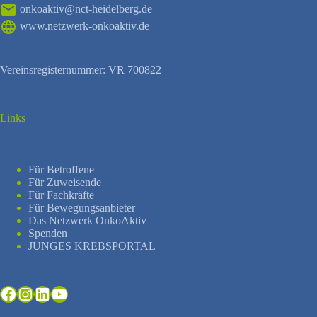
onkoaktiv@nct-heidelberg.de
www.netzwerk-onkoaktiv.de
Vereinsregisternummer: VR 700822
Links
Für Betroffene
Für Zuweisende
Für Fachkräfte
Für Bewegungsanbieter
Das Netzwerk OnkoAktiv
Spenden
JUNGES KREBSPORTAL
Facebook
Instagram
LinkedIn
YouTube