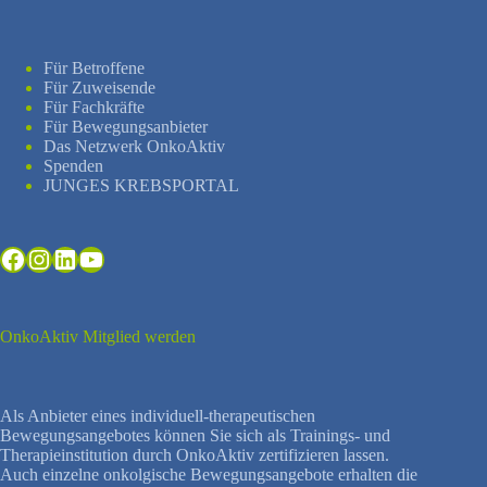
Für Betroffene
Für Zuweisende
Für Fachkräfte
Für Bewegungsanbieter
Das Netzwerk OnkoAktiv
Spenden
JUNGES KREBSPORTAL
Facebook
Instagram
LinkedIn
YouTube
OnkoAktiv Mitglied werden
Als Anbieter eines individuell-therapeutischen
Bewegungsangebotes können Sie sich als Trainings- und
Therapieinstitution durch OnkoAktiv zertifizieren lassen.
Auch einzelne onkolgische Bewegungsangebote erhalten die