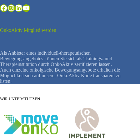
Facebook
Instagram
LinkedIn
YouTube
OnkoAktiv Mitglied werden
Als Anbieter eines individuell-therapeutischen
Bewegungsangebotes können Sie sich als Trainings- und
Therapieinstitution durch OnkoAktiv zertifizieren lassen.
Auch einzelne onkolgische Bewegungsangebote erhalten die
Möglichkeit sich auf unserer OnkoAktiv Karte transparent zu
listen.
WIR UNTERSTÜTZEN