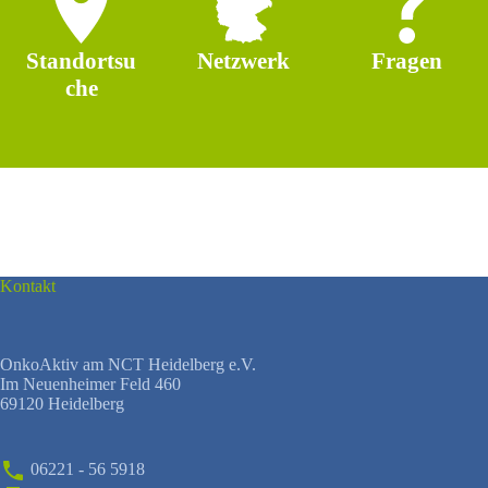
Standortsu
Netzwerk
Fragen
che
Kontakt
OnkoAktiv am NCT Heidelberg e.V.
Im Neuenheimer Feld 460
69120 Heidelberg
06221 - 56 5918